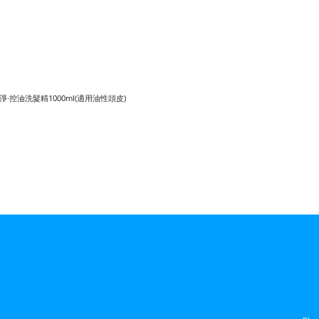
淨·控油洗髮精1000ml(適用油性頭皮)