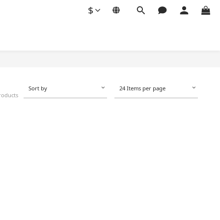
$
Sort by
24 Items per page
roducts