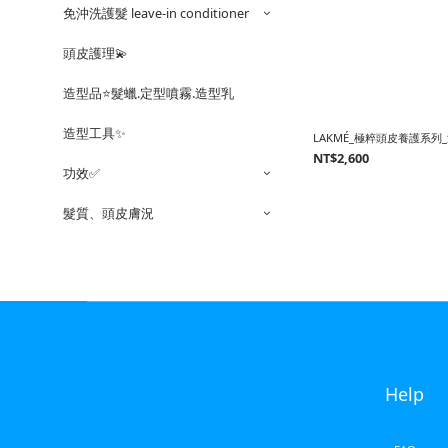
免沖洗護髮 leave-in conditioner
頭皮護理💫
造型品⭐️髮蠟.定型噴霧.造型乳
造型工具✨
LAKMÉ_極粹頭皮養護系列_
NT$2,600
功效✅
髮質、頭皮膚況
Help