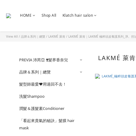
HOME
Shop All
Klatch hair salon
View All
/
品牌＆系列｜總覽
/
LAKMÉ 萊肯
/
LAKMÉ 萊肯｜LAKMÉ 極粹頭皮養護系列_淨。控
LAKMÉ 
PREVIA 沛芮亞 ❣️髮界香奈兒
品牌＆系列｜總覽
髮型師最愛❤️用過回不去！
洗髮Shampoo
潤髮＆護髮素Conditioner
「看起來貴氣的秘訣」髮膜 hair
mask