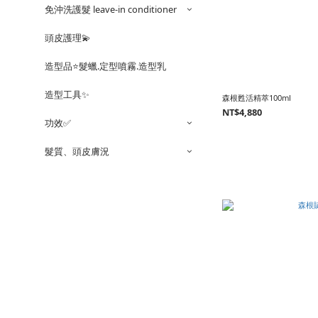
免沖洗護髮 leave-in conditioner
頭皮護理💫
造型品⭐️髮蠟.定型噴霧.造型乳
造型工具✨
森根甦活精萃100ml
NT$4,880
功效✅
髮質、頭皮膚況