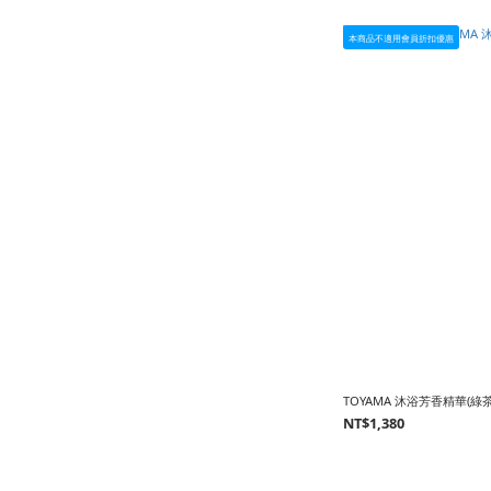
本商品不適用會員折扣優惠
TOYAMA 沐浴芳香精華(綠茶
NT$1,380