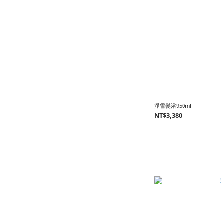
淨雪髮浴950ml
NT$3,380