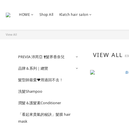
HOME
Shop All
Klatch hair salon
View All
VIEW ALL
83
PREVIA 沛芮亞 ❣️髮界香奈兒
品牌＆系列｜總覽
髮型師最愛❤️用過回不去！
洗髮Shampoo
潤髮＆護髮素Conditioner
「看起來貴氣的秘訣」髮膜 hair
mask