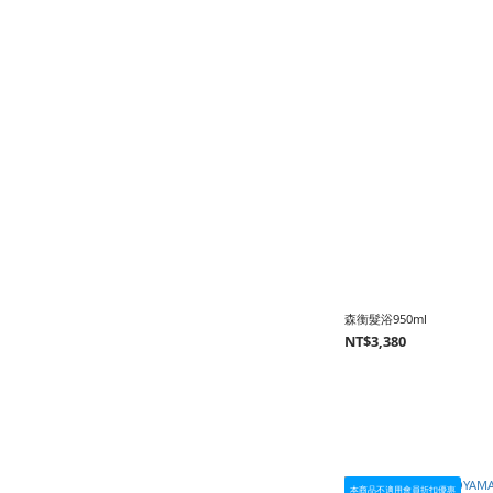
森衡髮浴950ml
NT$3,380
本商品不適用會員折扣優惠