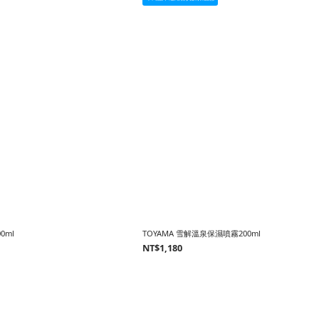
0ml
TOYAMA 雪解溫泉保濕噴霧200ml
NT$1,180