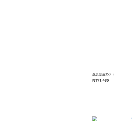
森息髮浴350ml
NT$1,480