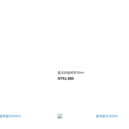
森息舒緩精萃50ml
NT$2,880