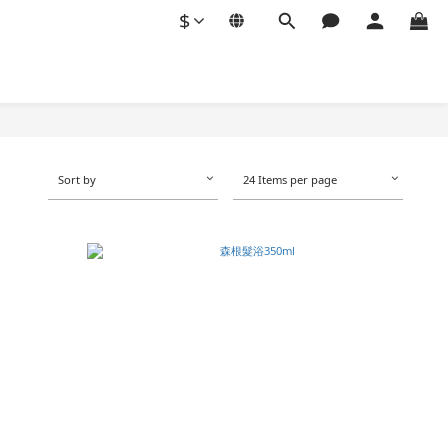
$
Sort by
24 Items per page