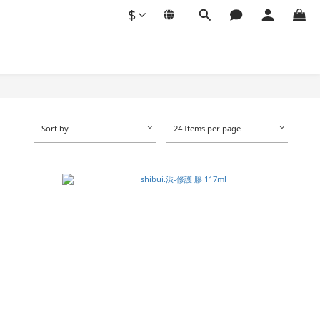
$
Sort by
24 Items per page