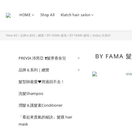
HOME
Shop All
Klatch hair salon
View All
/
品牌＆系列｜總覽
/
BY FAMA 髮瑪
/
BY FAMA 髮瑪｜shibui.渋系列
BY FAMA
PREVIA 沛芮亞 ❣️髮界香奈兒
品牌＆系列｜總覽
髮型師最愛❤️用過回不去！
洗髮Shampoo
潤髮＆護髮素Conditioner
「看起來貴氣的秘訣」髮膜 hair
mask