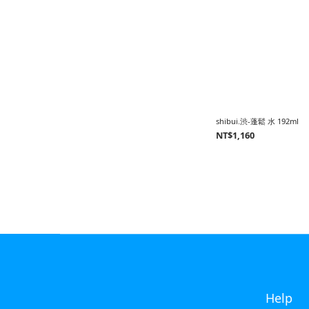
shibui.渋-蓬鬆 水 192ml
NT$1,160
Help