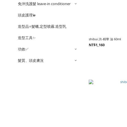
免沖洗護髮 leave-in conditioner
頭皮護理💫
造型品⭐️髮蠟.定型噴霧.造型乳
造型工具✨
shibui.渋-精華 油 60ml
NT$1,160
功效✅
髮質、頭皮膚況