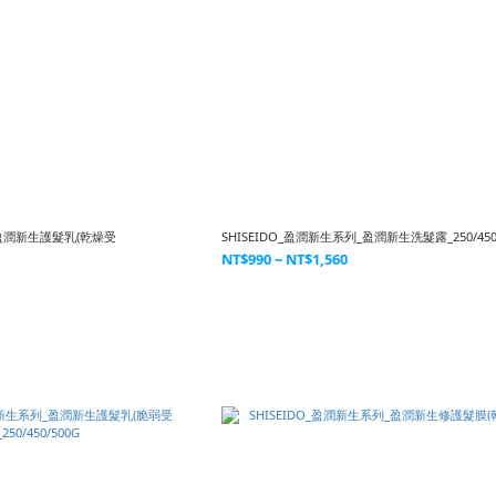
_盈潤新生護髮乳(乾燥受
SHISEIDO_盈潤新生系列_盈潤新生洗髮露_250/450
NT$990 ~ NT$1,560