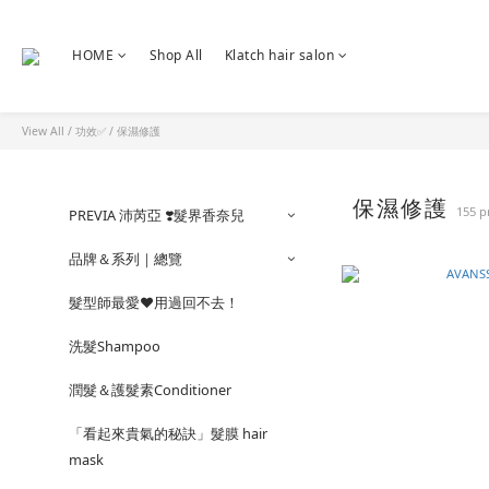
HOME
Shop All
Klatch hair salon
View All
/
功效✅
/
保濕修護
保濕修護
155 p
PREVIA 沛芮亞 ❣️髮界香奈兒
品牌＆系列｜總覽
髮型師最愛❤️用過回不去！
洗髮Shampoo
潤髮＆護髮素Conditioner
「看起來貴氣的秘訣」髮膜 hair
mask