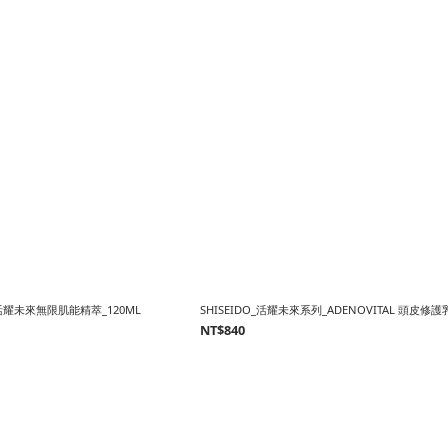
_活耀未來無限肌能精萃_120ML
SHISEIDO_活耀未來系列_ADENOVITAL 頭皮修護乳
NT$840