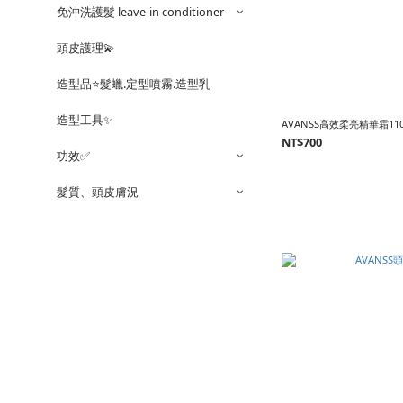
免沖洗護髮 leave-in conditioner
頭皮護理💫
造型品⭐️髮蠟.定型噴霧.造型乳
造型工具✨
AVANSS高效柔亮精華霜110
NT$700
功效✅
髮質、頭皮膚況