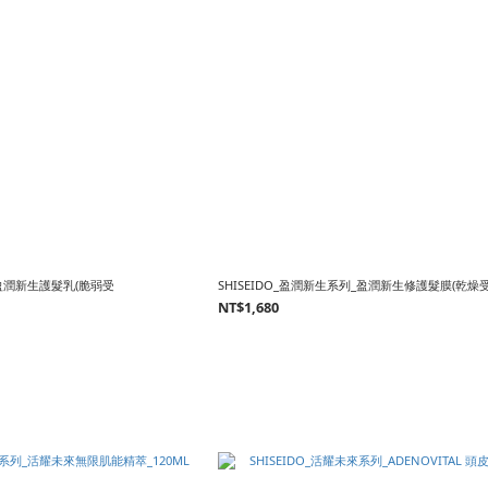
_盈潤新生護髮乳(脆弱受
SHISEIDO_盈潤新生系列_盈潤新生修護髮膜(乾燥受
NT$1,680