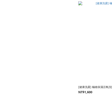
[健康洗露] 極緻保濕活氧洗髮露
NT$1,600