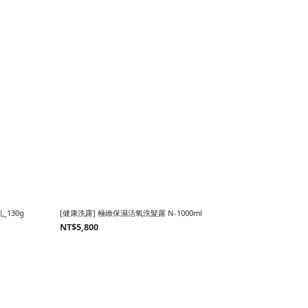
_130g
[健康洗露] 極緻保濕活氧洗髮露 N-1000ml
NT$5,800