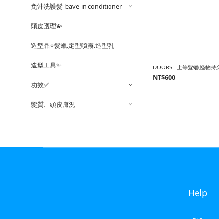
免沖洗護髮 leave-in conditioner
頭皮護理💫
造型品⭐️髮蠟.定型噴霧.造型乳
造型工具✨
DOORS - 上等髮蠟(怪物持久
NT$600
功效✅
髮質、頭皮膚況
Help