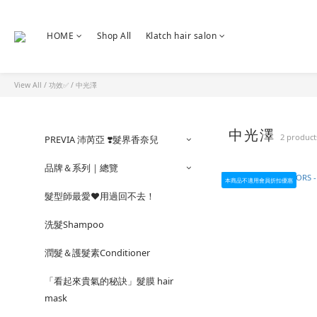
HOME
Shop All
Klatch hair salon
View All
/
功效✅
/
中光澤
中光澤
2 product
PREVIA 沛芮亞 ❣️髮界香奈兒
品牌＆系列｜總覽
本商品不適用會員折扣優惠
髮型師最愛❤️用過回不去！
洗髮Shampoo
潤髮＆護髮素Conditioner
「看起來貴氣的秘訣」髮膜 hair
mask