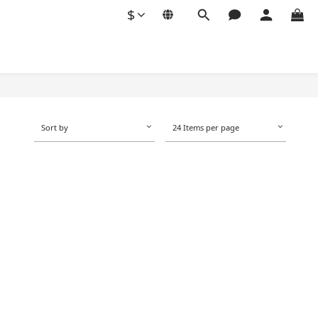
$
Sort by
24 Items per page