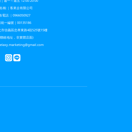
週一～週五 12:00-20:00
名稱:｜客來企有限公司
電話:｜0966050927
統一編號｜00135186
市信義區忠孝東路4段525號15樓
為聯絡地址，非實體店面)
xy.marketing@gmail.com