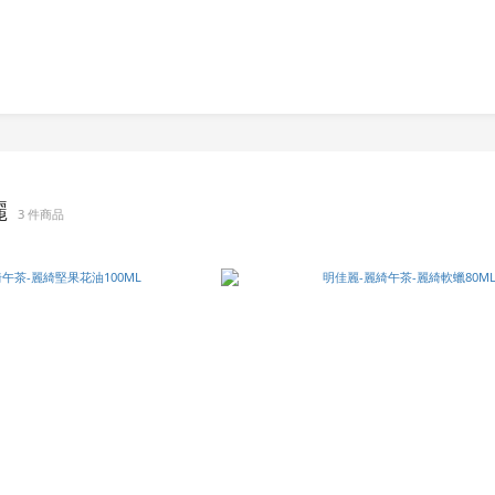
麗
3 件商品