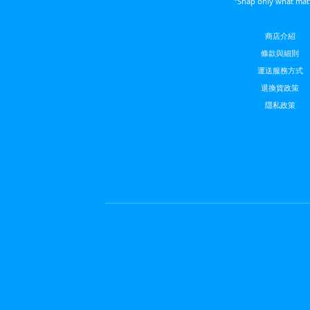
“Snap only what mat
商店介紹
條款與細則
運送服務方
式
退換貨政策
隱私政策