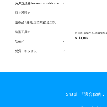
免沖洗護髮 leave-in conditioner
頭皮護理💫
造型品⭐️髮蠟.定型噴霧.造型乳
造型工具✨
明佳麗-麗綺午茶-麗綺堅果花
NT$1,060
功效✅
髮質、頭皮膚況
Snapii 「適合你的