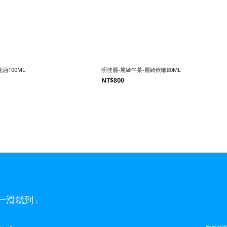
油100ML
明佳麗-麗綺午茶-麗綺軟蠟80ML
NT$800
，一滑就到」