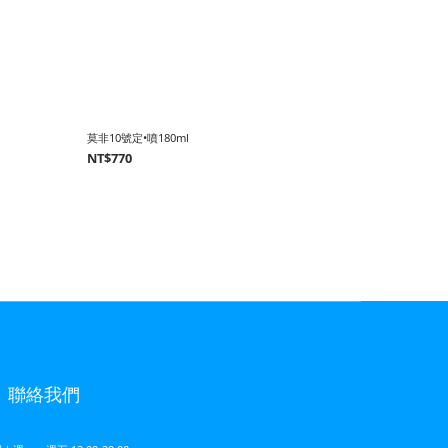
莫非10號定•噴180ml
NT$770
聯絡我們