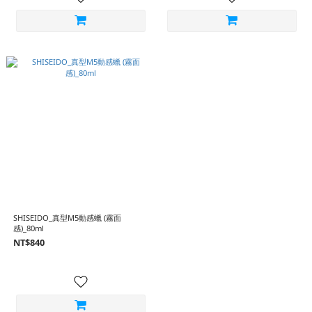
SHISEIDO_真型M5動感蠟 (霧面
感)_80ml
NT$840