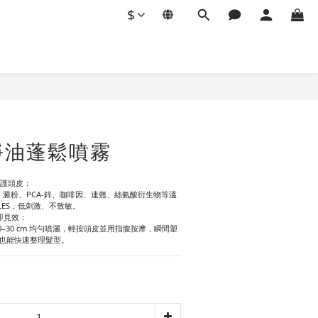
$
BUY NOW
 淨油蓬鬆噴霧
，呵護頭皮：
S）澱粉、PCA-鋅、咖啡因、連翹、絲氨酸衍生物等溫
SLES，低刺激、不致敏。
立即見效：
–30 cm 均勻噴灑，輕按頭皮並用指腹按摩，瞬間塑
也能快速整理髮型。