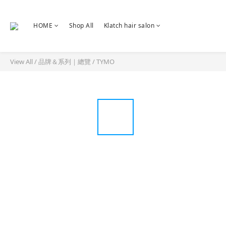
HOME
Shop All
Klatch hair salon
View All
/
品牌＆系列｜總覽
/
TYMO