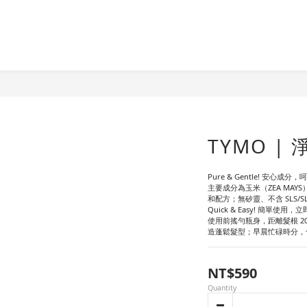
TYMO |
Pure & Gentle! 安心成分
主要成分為玉米（ZEA MAY
和配方；無矽靈、不含 SLS/
Quick & Easy! 簡單使用，
使用前搖勻瓶身，距離髮根 20
造蓬鬆髮型；早晨忙碌時分，
NT$590
Quantity