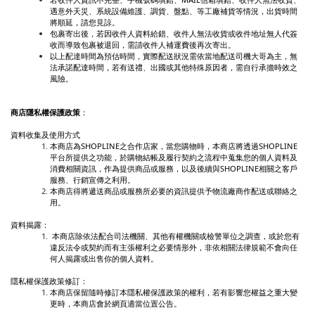
遇意外天災、系統設備維護、調貨、盤點、等工廠補貨等情況，出貨時間
將順延，請您見諒。
包裹寄出後，若因收件人資料給錯、收件人無法收貨或收件地址無人代簽
收而導致包裹被退回，需請收件人補運費後再次寄出。
以上配達時間為預估時間，實際配送狀況需依當地配送司機大哥為主，無
法承諾配達時間，若有送禮、出國或其他特殊原因者，需自行承擔時效之
風險。
商店隱私權保護政策
：
資料收集及使用方式
本商店為SHOPLINE之合作店家，當您購物時，本商店將透過SHOPLINE
平台所提供之功能，於購物結帳及履行契約之流程中蒐集您的個人資料及
消費相關資訊，作為提供商品或服務，以及後續與SHOPLINE相關之客戶
服務、行銷宣傳之利用。
本商店得將遞送商品或服務所必要的資訊提供予物流廠商作配送或聯絡之
用。
資料揭露：
本商店除依法配合司法機關、其他有權機關或檢警單位之調查，或於您有
違反法令或契約而有主張權利之必要情形外，非依相關法律規範不會向任
何人揭露或出售你的個人資料。
隱私權保護政策修訂：
本商店保留隨時修訂本隱私權保護政策的權利，若有影響您權益之重大變
更時，本商店會於網頁適當位置公告。