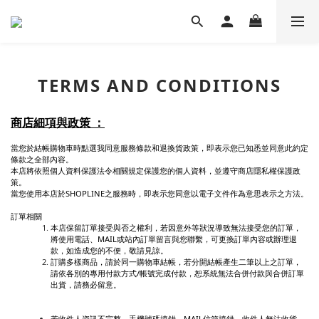
TERMS AND CONDITIONS
商店細項與政策 ：
當您於結帳購物車時點選我同意服務條款和退換貨政策，即表示您已知悉並同意此約定
條款之全部內容。
本店將依照個人資料保護法令相關規定保護您的個人資料，並遵守商店隱私權保護政
策。
當您使用本店於SHOPLINE之服務時，即表示您同意以電子文件作為意思表示之方法。
訂單相關
本店保留訂單接受與否之權利，若因意外等狀況導致無法接受您的訂單，
將使用電話、MAIL或站內訂單留言與您聯繫，可更換訂單內容或辦理退
款，如造成您的不便，敬請見諒。
訂購多樣商品，請於同一購物車結帳，若分開結帳產生二筆以上之訂單，
請依各別的專用付款方式/帳號完成付款，恕系統無法合併付款與合併訂單
出貨，請務必留意。
若收件人資訊不完整、手機號碼填錯、MAIL信箱填錯、收件人無法收貨、