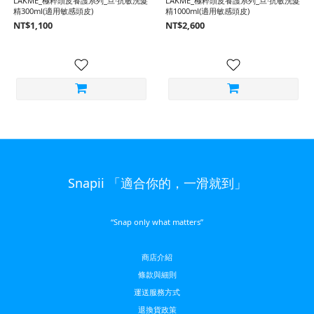
LAKMÉ_極粹頭皮養護系列_旦·抗敏洗髮
LAKMÉ_極粹頭皮養護系列_旦·抗敏洗髮
精300ml(適用敏感頭皮)
精1000ml(適用敏感頭皮)
NT$1,100
NT$2,600
Snapii 「適合你的，一滑就到」
“Snap only what matters”
商店介紹
條款與細則
運送服務方
式
退換貨政策