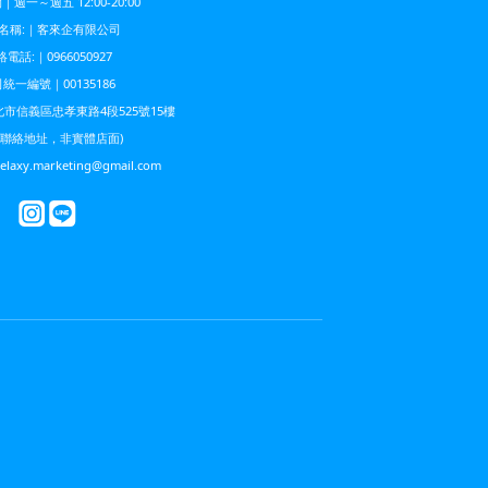
週一～週五 12:00-20:00
名稱:｜客來企有限公司
電話:｜0966050927
統一編號｜00135186
市信義區忠孝東路4段525號15樓
為聯絡地址，非實體店面)
xy.marketing@gmail.com