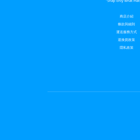
“Snap only what mat
商店介紹
條款與細則
運送服務方
式
退換貨政策
隱私政策