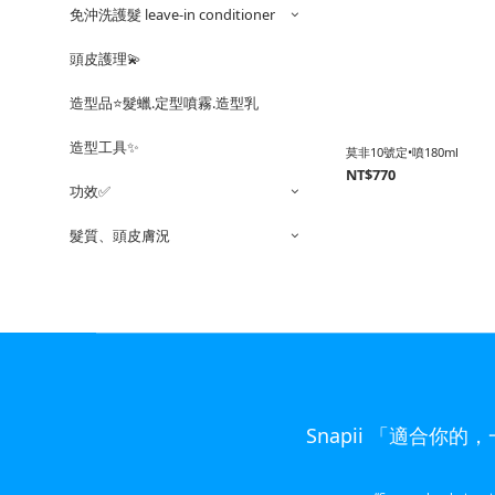
免沖洗護髮 leave-in conditioner
頭皮護理💫
造型品⭐️髮蠟.定型噴霧.造型乳
造型工具✨
莫非10號定•噴180ml
NT$770
功效✅
髮質、頭皮膚況
Snapii 「適合你的