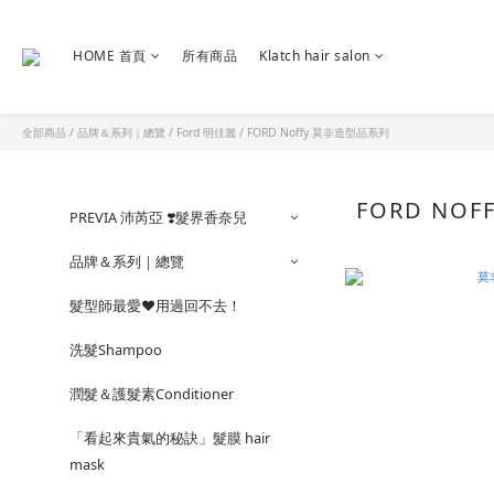
HOME 首頁
所有商品
Klatch hair salon
全部商品
/
品牌＆系列｜總覽
/
Ford 明佳麗
/
FORD Noffy 莫非造型品系列
FORD NO
PREVIA 沛芮亞 ❣️髮界香奈兒
品牌＆系列｜總覽
髮型師最愛❤️用過回不去！
洗髮Shampoo
潤髮＆護髮素Conditioner
「看起來貴氣的秘訣」髮膜 hair
mask