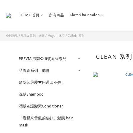
HOME 首頁
所有商品
Klatch hair salon
全部商品
/
品牌＆系列｜總覽
/
Muyo | 沐宥
/
CLEAN 系列
CLEAN 系
PREVIA 沛芮亞 ❣️髮界香奈兒
品牌＆系列｜總覽
髮型師最愛❤️用過回不去！
洗髮Shampoo
潤髮＆護髮素Conditioner
「看起來貴氣的秘訣」髮膜 hair
mask