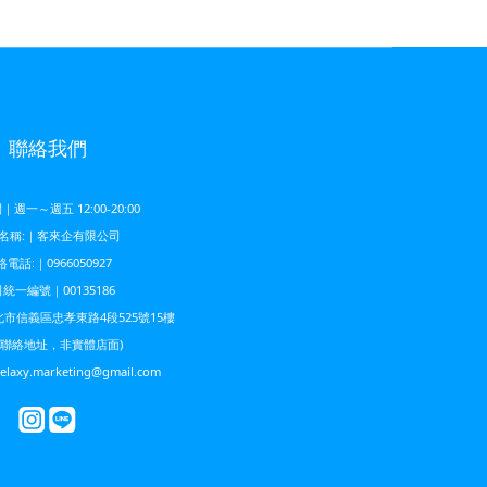
聯絡我們
週一～週五 12:00-20:00
名稱:｜客來企有限公司
電話:｜0966050927
統一編號｜00135186
市信義區忠孝東路4段525號15樓
為聯絡地址，非實體店面)
xy.marketing@gmail.com