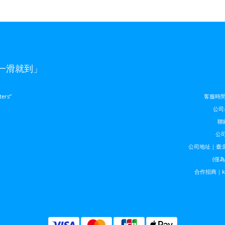
，一滑就到」
ters”
客服時間｜
公司
聯絡
公司
公司地址｜臺北
(僅
合作招商｜kela