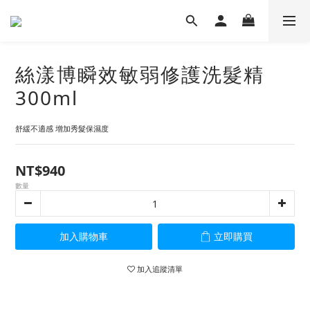
絲漾博瞬效敏弱修護洗髮精
300ml
舒緩不適感 增加秀髮保濕度
NT$940
數量
加入購物車
立即購買
加入追蹤清單